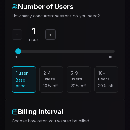
Number of Users
How many concurrent sessions do you need?
1
−
+
user
1
100
1 user
2-4
5-9
10+
users
users
users
Base
price
10% off
20% off
30% off
Billing Interval
Choose how often you want to be billed