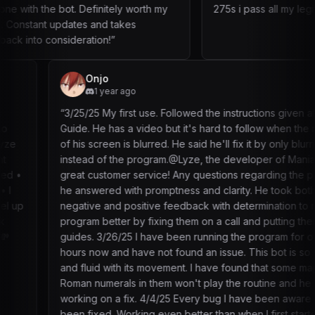
be done with the bot. Definitely worth my
275s i pass 
while. Constant updates and takes
feedback into consideration!
”
Onjo
1 year ago
3/25/25 My first use. Followed the instructions given at Quick
uide. He has a video but it's hard to follow when the majority
f his screen is blurred. He said he'll fix it by only blurring MS
nstead of the program.@Lyze, the developer of Mania has
reat customer service! Any questions regarding the program,
e answered with promptness and clarity. He took both my
egative and positive feedback with determination to make his
rogram better by fixing them on a call and putting them on his
uides. 3/26/25 I have been running the program for over 16
ours now and have not found an issue. This bot is so smart
nd fluid with its movement. I have found that some maps with
oman numerals in them won't play the routine and he is
orking on a fix. 4/4/25 Every bug I have been aware of has
een fixed. Working even better than when I first started.