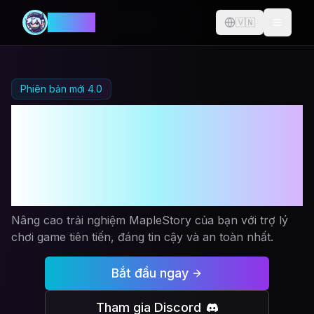
MANIA
🇻🇳
Change langu
Phiên bản mới 4.0
Tự động hóa
MapleStory
Được
định nghĩa lại
Nâng cao trải nghiệm MapleStory của bạn với trợ lý
chơi game tiên tiến, đáng tin cậy và an toàn nhất.
Bắt đầu ngay
Tham gia Discord