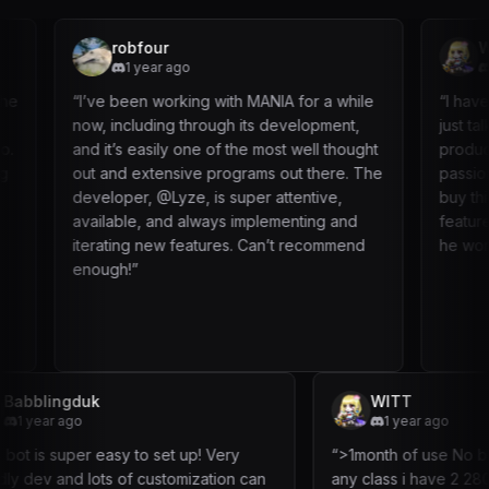
robfour
WITT
1 year ago
1 year ago
“
I’ve been working with MANIA for a while
“
I have NOT purc
now, including through its development,
just talking to L
and it’s easily one of the most well thought
product is operat
out and extensive programs out there. The
passionate and k
developer, @Lyze, is super attentive,
buy this product
available, and always implementing and
feature that i am 
iterating new features. Can’t recommend
he work on.
”
enough!
”
Babblingduk
WITT
B
1 year ago
1 ye
“
This bot is super easy to set up! Very
“
>1month o
friendly dev and lots of customization can
any class i