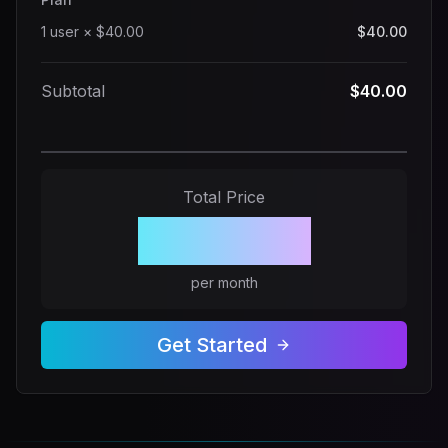
1
user
×
$40.00
$40.00
Subtotal
$40.00
Total Price
$40.00
per month
Get Started