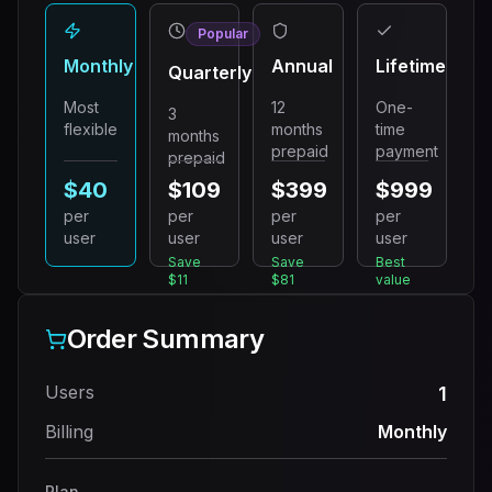
Popular
Monthly
Annual
Lifetime
Quarterly
Most
12
One-
3
flexible
months
time
months
prepaid
payment
prepaid
$40
$109
$399
$999
per
per
per
per
user
user
user
user
Save
Save
Best
$11
$81
value
Order Summary
Users
1
Billing
Monthly
Plan