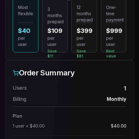
Most
12
One-
3
flexible
months
time
months
prepaid
payment
prepaid
$40
$109
$399
$999
per
per
per
per
user
user
user
user
Save
Save
Best
$11
$81
value
Order Summary
Users
1
Billing
Monthly
Plan
1
user
×
$40.00
$40.00