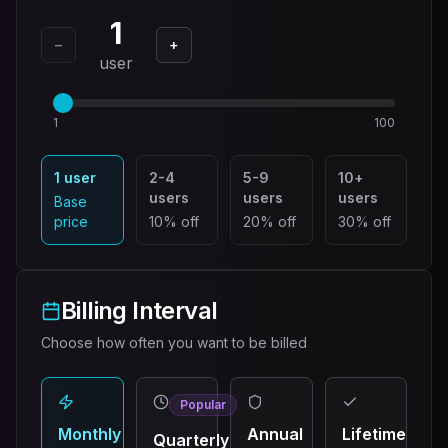
1
−
+
user
1
100
1 user
2-4
5-9
10+
users
users
users
Base
price
10% off
20% off
30% off
Billing Interval
Choose how often you want to be billed
Popular
Monthly
Annual
Lifetime
Quarterly