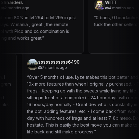
Shnaiders
WITT
2 months ago
4 mon
“
Went from 80% in lvl 294 to lvl 295 in just
“
0 bans, 0 h
two days. W mania , great , the remote
fuck the othe
control with Pico and cc combination is
amazing and works great.
”
ssssssssssss6490
7 months ago
“
Over 5 months of use. Lyze makes this bot better and better.
10x more features than when I originally purchased. - TONS of
frags - Keeping up with the sweats while living my life (not
sitting in front of a computer) - 24 hour days with no problem,
16 hours/day normally - Great dev who is constantly improving
the bot, adding features, etc. - I come back from work every
day with hundreds of frags and at least 7-8b meso. Don’t
hesitate. This is easily the best move you can make to get your
life back and still make progress.
”