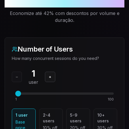
tempo pagando.
Economize até 42% com descontos por volume e
duração.
Number of Users
How many concurrent sessions do you need?
1
−
+
user
1
100
1 user
2-4
5-9
10+
users
users
users
Base
price
10% off
20% off
30% off