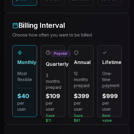
Billing Interval
Choose how often you want to be billed
Popular
Monthly
Annual
Lifetime
Quarterly
Most
12
One-
3
flexible
months
time
months
prepaid
payment
prepaid
$40
$109
$399
$999
per
per
per
per
user
user
user
user
Save
Save
Best
$11
$81
value