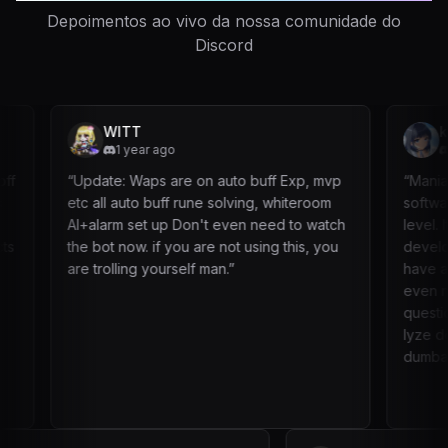
Depoimentos ao vivo da nossa comunidade do
Discord
WITT
kronicat
1 year ago
1 year ag
“
Update: Waps are on auto buff Exp, mvp
“
Mania #1. The pr
etc all auto buff rune solving, whiteroom
software alone b
AI+alarm set up Don't even need to watch
level. Its prett
the bot now. if you are not using this, you
developing a pa
are trolling yourself man.
”
have an ego and 
even new users.
questions answe
lyze doesnt mak
dumbass so yeah