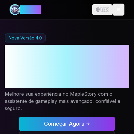
MANIA
🇧🇷
Change langu
Nova Versão 4.0
Automação de
MapleStory
Redefinida
Melhore sua experiência no MapleStory com o
assistente de gameplay mais avançado, confiável e
seguro.
Começar Agora