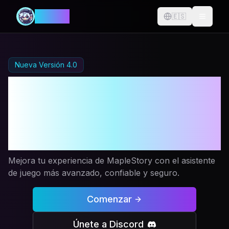
MANIA
🇪🇸
Change langu
Nueva Versión 4.0
Automatización de
MapleStory
Redefinida
Mejora tu experiencia de MapleStory con el asistente
de juego más avanzado, confiable y seguro.
Comenzar
Únete a Discord