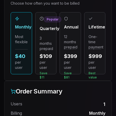
Choose how often you want to be billed
Popular
Monthly
Annual
Lifetime
Quarterly
Most
12
One-
3
flexible
months
time
months
prepaid
payment
prepaid
$40
$109
$399
$999
per
per
per
per
user
user
user
user
Save
Save
Best
$11
$81
value
Order Summary
Users
1
Billing
Monthly