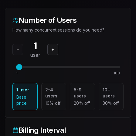
Number of Users
How many concurrent sessions do you need?
1
−
+
user
1
100
1 user
2-4
5-9
10+
users
users
users
Base
price
10% off
20% off
30% off
Billing Interval