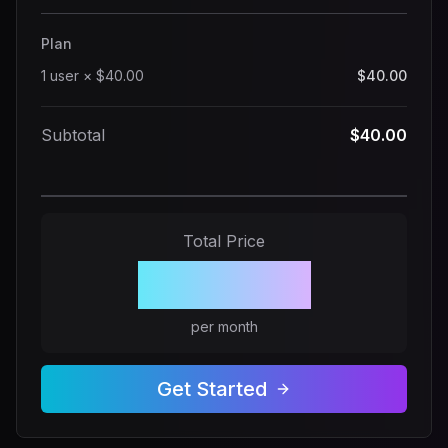
Plan
1
user
×
$40.00
$40.00
Subtotal
$40.00
Total Price
$40.00
per month
Get Started