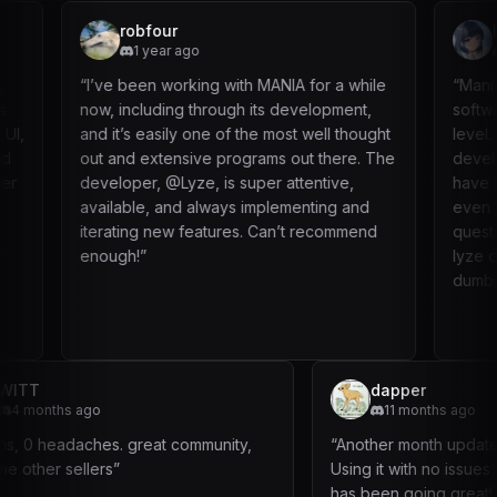
robfour
kronicat
1 year ago
1 year ag
“
I’ve been working with MANIA for a while
“
Mania #1. The p
now, including through its development,
software alone 
and it’s easily one of the most well thought
level. Its prett
out and extensive programs out there. The
developing a p
developer, @Lyze, is super attentive,
have an ego and 
available, and always implementing and
even new users
iterating new features. Can’t recommend
questions answ
enough!
”
lyze doesnt ma
dumbass so yea
WITT
dapper
4 months ago
11 mon
“
0 bans, 0 headaches. great community,
“
Another mont
fuck the other sellers
”
Using it with
has been goi